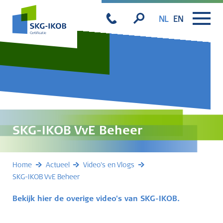
NL
EN
SKG-IKOB VvE Beheer
Home
Actueel
Video's en Vlogs
SKG-IKOB VvE Beheer
Bekijk hier de overige video's van SKG-IKOB.