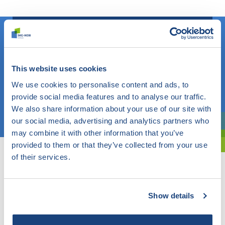
Weet u wat u zoekt? Gebruik dan dit veld.
This website uses cookies
OF
We use cookies to personalise content and ads, to
provide social media features and to analyse our traffic.
We also share information about your use of our site with
Kies een onderwerp
our social media, advertising and analytics partners who
Bent u oriënterend? Gebruik dan onze filter.
may combine it with other information that you’ve
provided to them or that they’ve collected from your use
of their services.
Show details