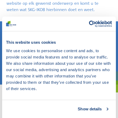
website op elk gewenst onderwerp en komt u te
weten wat SKG-IKOB hierbinnen doet en weet.
This website uses cookies
Weet u wat u zoekt? Gebruik dan dit veld.
We use cookies to personalise content and ads, to
OF
provide social media features and to analyse our traffic.
We also share information about your use of our site with
our social media, advertising and analytics partners who
Kies een onderwerp
may combine it with other information that you’ve
Bent u oriënterend? Gebruik dan onze filter.
provided to them or that they’ve collected from your use
of their services.
Show details