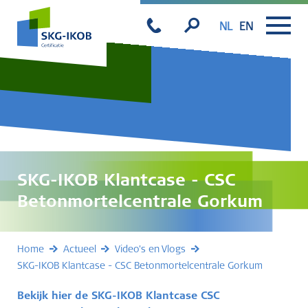
NL
EN
SKG-IKOB Klantcase - CSC
Betonmortelcentrale Gorkum
Home
Actueel
Video's en Vlogs
SKG-IKOB Klantcase - CSC Betonmortelcentrale Gorkum
Bekijk hier de SKG-IKOB Klantcase CSC