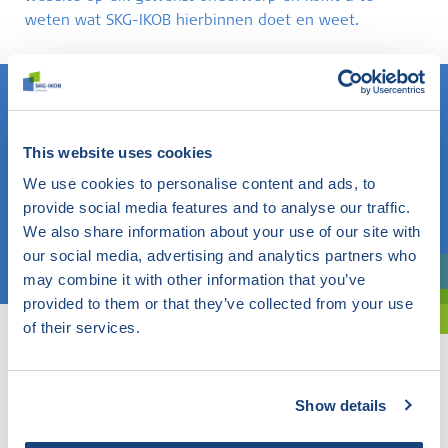
weten wat SKG-IKOB hierbinnen doet en weet.
Weet u wat u zoekt? Gebruik dan dit veld.
This website uses cookies
We use cookies to personalise content and ads, to
OF
provide social media features and to analyse our traffic.
We also share information about your use of our site with
Kies een onderwerp
our social media, advertising and analytics partners who
may combine it with other information that you’ve
Bent u oriënterend? Gebruik dan onze filter.
provided to them or that they’ve collected from your use
of their services.
Show details