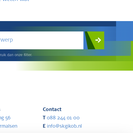
rwerp
uik dan onze filter.
s
Contact
ng 56
T
088 244 01 00
ermalsen
E
info@skgikob.nl