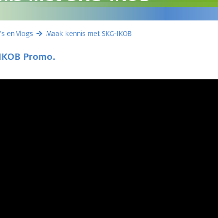
's en Vlogs
Maak kennis met SKG-IKOB
-IKOB Promo.