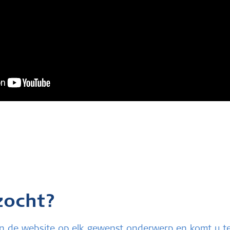
zocht?
u in de website op elk gewenst onderwerp en komt u 