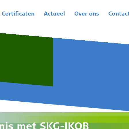
Certificaten
Actueel
Over ons
Contac
nis met SKG-IKOB