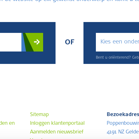
Kies een onde
OF
Bent u oriënterend? Gebr
Sitemap
Bezoekadre
den en
Inloggen klantenportaal
Poppenbouwi
Aanmelden nieuwsbrief
4191 NZ Geld