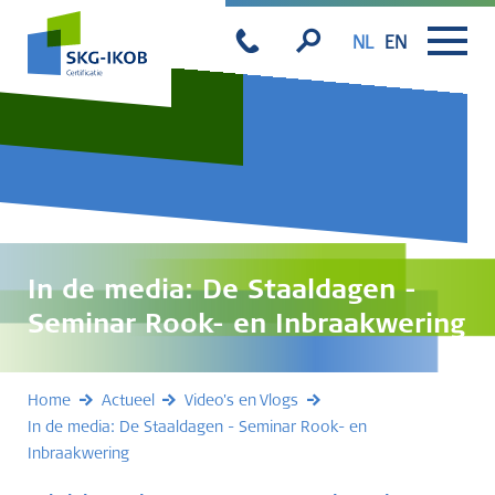
NL
EN
In de media: De Staaldagen -
Seminar Rook- en Inbraakwering
Home
Actueel
Video's en Vlogs
In de media: De Staaldagen - Seminar Rook- en
Inbraakwering