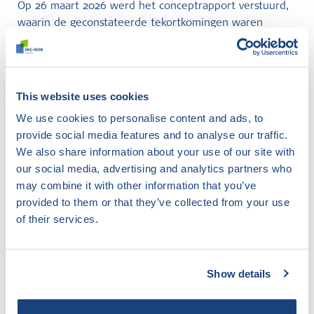
Op 26 maart 2026 werd het conceptrapport verstuurd,
waarin de geconstateerde tekortkomingen waren
opgenomen. NH Vastgoed heeft deze punten zorgvuldig
opgepakt en opgelost.
Op 5 mei 2026 waren alle kritieke tekortkomingen
This website uses cookies
gesloten en kon het rapport definitief worden gemaakt.
We use cookies to personalise content and ads, to
Daarmee was de certificering een feit.
provide social media features and to analyse our traffic.
We also share information about your use of our site with
Een mooi traject waarin groei, timing en kwaliteit
our social media, advertising and analytics partners who
centraal stonden.
may combine it with other information that you’ve
provided to them or that they’ve collected from your use
of their services.
Niet gevonden wat u zocht?
Show details
Probeer onze slimme filter eens. Hier zoekt u in de
website op elk gewenst onderwerp en komt u te
weten wat SKG-IKOB hierbinnen doet en weet.