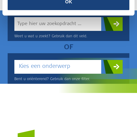
OK
Weet u wat u zoekt? Gebruik dan dit veld.
OF
Kies een onderwerp
Bent u oriënterend? Gebruik dan onze filter.