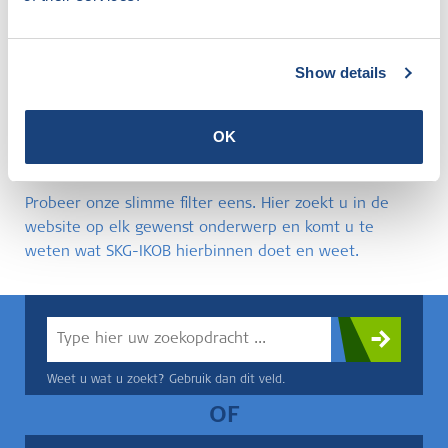
Mis het niet! Ontdek, ontmoet en ervaar vakmanschap
op het Ambachtsplein tijdens Daken & Zaken.
We verwelkomen je graag op
woensdag 11 november
Show details
2026 van 10.00 tot 18.00 uur in Expo Houten
.
OK
Niet gevonden wat u zocht?
Probeer onze slimme filter eens. Hier zoekt u in de
website op elk gewenst onderwerp en komt u te
weten wat SKG-IKOB hierbinnen doet en weet.
Weet u wat u zoekt? Gebruik dan dit veld.
OF