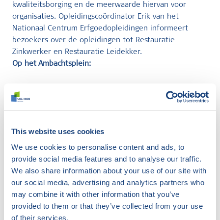
kwaliteitsborging en de meerwaarde hiervan voor
organisaties. Opleidingscoördinator Erik van het
Nationaal Centrum Erfgoedopleidingen informeert
bezoekers over de opleidingen tot Restauratie
Zinkwerker en Restauratie Leidekker.
Op het Ambachtsplein:
Ervaar je vakmanschap van dichtbij
Ga je in gesprek met specialisten uit de praktijk
Ontdek je actuele ontwikkelingen binnen het
vakgebied
This website uses cookies
Wat kan
Kwaliteitsborging
voor jou betekenen
We use cookies to personalise content and ads, to
provide social media features and to analyse our traffic.
Het Ambachtsplein is dé ontmoetingsplek voor
We also share information about your use of our site with
professionals in uitvoering, advies en ontwikkeling. Hier
our social media, advertising and analytics partners who
zie je hoe samenwerking en expertise bijdragen aan de
may combine it with other information that you’ve
toekomst van de sector.
provided to them or that they’ve collected from your use
of their services.