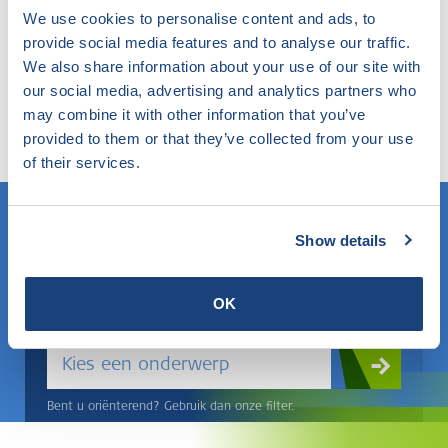
We use cookies to personalise content and ads, to
provide social media features and to analyse our traffic.
Niet gevonden wat u zocht?
We also share information about your use of our site with
our social media, advertising and analytics partners who
Probeer onze slimme filter eens. Hier zoekt u in de
may combine it with other information that you’ve
website op elk gewenst onderwerp en komt u te
provided to them or that they’ve collected from your use
weten wat SKG-IKOB hierbinnen doet en weet.
of their services.
Show details
Weet u wat u zoekt? Gebruik dan dit veld.
OF
OK
Kies een onderwerp
Bent u oriënterend? Gebruik dan onze filter.