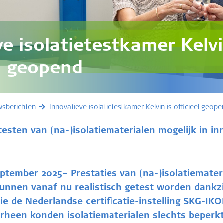
ve isolatietestkamer Kelv
el geopend
wsberichten
Innovatieve isolatietestkamer Kelvin is officieel geop
ktesten van (na-)isolatiematerialen mogelijk in i
ptember 2025– Prestaties van (na-)isolatiemate
unnen vanaf nu realistisch getest worden dankzi
die de Nederlandse certificatie-instelling SKG-I
rheen konden isolatiematerialen slechts beperk