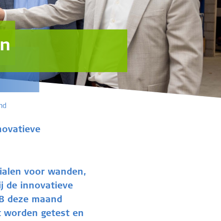
in
end
nnovatieve
rialen voor wanden,
j de innovatieve
KOB deze maand
t worden getest en