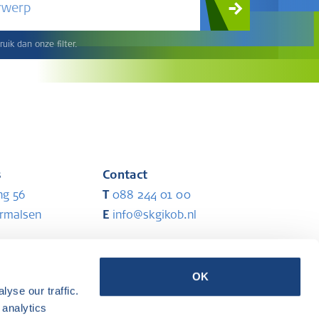
rwerp
uik dan onze filter.
s
Contact
ng 56
T
088 244 01 00
ermalsen
E
info@skgikob.nl
Partners
OK
yse our traffic.
ermalsen
 analytics