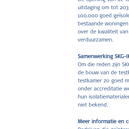
De opening van de t
uitdaging om tot 203
100.000 goed geïsol
bestaande woningen 
over de kwaliteit van
verduurzamen.
Samenwerking SKG-IK
Om die reden zijn S
de bouw van de testk
testkamer zo goed mo
onder accreditatie w
hun isolatiemateriale
niet bekend.
Meer informatie en 