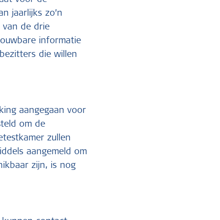
aat voor de
 jaarlijks zo’n
 van de drie
rouwbare informatie
ezitters die willen
rking aangegaan voor
steld om de
etestkamer zullen
nmiddels aangemeld om
ikbaar zijn, is nog