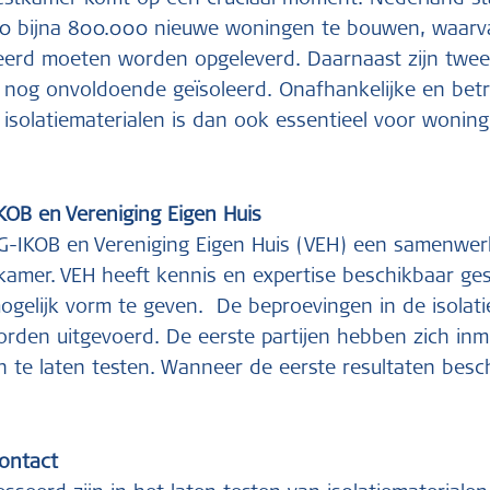
estkamer komt op een cruciaal moment. Nederland st
0 bijna 800.000 nieuwe woningen te bouwen, waarvan
eerd moeten worden opgeleverd. Daarnaast zijn twee
nog onvoldoende geïsoleerd. Onafhankelijke en bet
 isolatiematerialen is dan ook essentieel voor woningb
OB en Vereniging Eigen Huis
KG-IKOB en Vereniging Eigen Huis (VEH) een samenwe
amer. VEH heeft kennis en expertise beschikbaar ge
gelijk vorm te geven. De beproevingen in de isolati
orden uitgevoerd. De eerste partijen hebben zich i
n te laten testen. Wanneer de eerste resultaten besch
contact