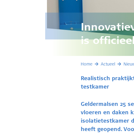
Innovatie
is officie
Home
Actueel
Nieu
Realistisch praktij
testkamer
Geldermalsen 25 se
vloeren en daken k
isolatietestkamer 
heeft geopend. Voo