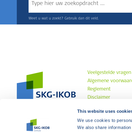
Weet u wat u zoekt? Gebruik dan dit veld.
Veelgestelde vragen
Algemene voorwaar
Reglement
Disclaimer
Privacyverklaring
This website uses cookie
Klachtenprocedure
We use cookies to personal
Contact
We also share information 