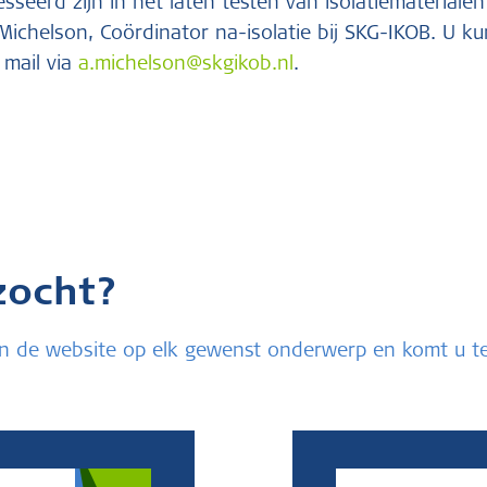
esseerd zijn in het laten testen van isolatiematerial
ichelson, Coördinator na-isolatie bij SKG-IKOB. U ku
 mail via
a.michelson@skgikob.nl
.
zocht?
u in de website op elk gewenst onderwerp en komt u 