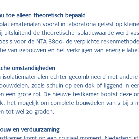
nu toe alleen theoretisch bepaald
olatiematerialen vooral in laboratoria getest op klei
ij uitsluitend de theoretische isolatiewaarde werd va
asis voor de NTA 8800, de verplichte rekenmethode
tie van gebouwen en het verkrijgen van energie label
tische omstandigheden
n isolatiematerialen echter gecombineerd met ander
 bouwdelen, zoals schuin op een dak of liggend in een
en een grote rol. De nieuwe testkamer bootst deze 
akt het mogelijk om complete bouwdelen van 2 bij 2 m
en tot wel 20 graden.
bouw en verduurzaming