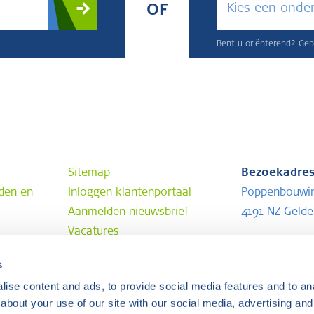
Kies een onde
OF
Bent u oriënterend? Gebr
Sitemap
Bezoekadre
den en
Inloggen klantenportaal
Poppenbouwi
Aanmelden nieuwsbrief
4191 NZ Geld
Vacatures
Postadres
s
Postbus 202
ise content and ads, to provide social media features and to anal
4190 CE Geld
about your use of our site with our social media, advertising and