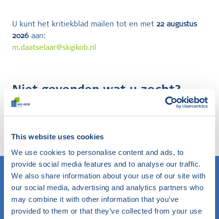
U kunt het kritiekblad mailen tot en met
22 augustus
2026
aan:
m.daatselaar@skgikob.nl
Niet gevonden wat u zocht?
Probeer onze slimme filter eens. Hier zoekt u in de
website op elk gewenst onderwerp en komt u te
weten wat SKG-IKOB hierbinnen doet en weet.
This website uses cookies
We use cookies to personalise content and ads, to
provide social media features and to analyse our traffic.
We also share information about your use of our site with
our social media, advertising and analytics partners who
Weet u wat u zoekt? Gebruik dan dit veld.
may combine it with other information that you’ve
provided to them or that they’ve collected from your use
OF