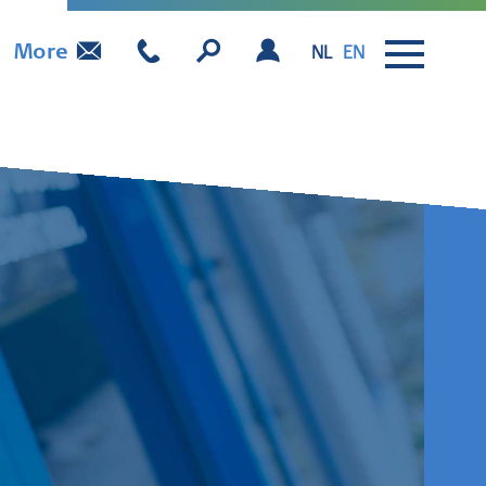
More
NL
EN