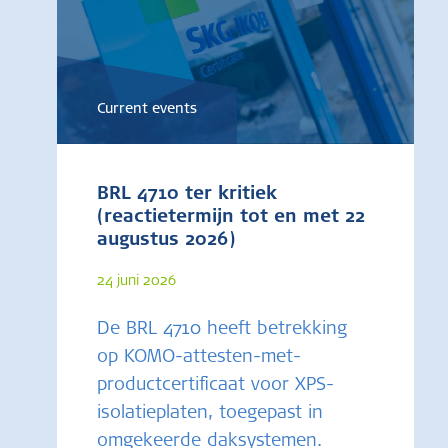
Current events
BRL 4710 ter kritiek
(reactietermijn tot en met 22
augustus 2026)
24 juni 2026
De BRL 4710 heeft betrekking
op KOMO-attesten-met-
productcertificaat voor XPS-
isolatieplaten, toegepast in
omgekeerde daksystemen.