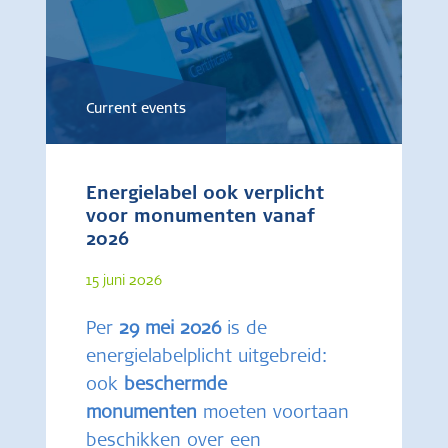
Current events
Energielabel ook verplicht
voor monumenten vanaf
2026
15 juni 2026
Per
29 mei 2026
is de
energielabelplicht uitgebreid:
ook
beschermde
monumenten
moeten voortaan
beschikken over een